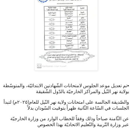
▪تم تعديل موعد الجلوس لامتحانات الشّهادتين الابتدائيّة، والمتوسّطة
بولاية نهر النّيل والمراكز الخارجيّة بالدّول الشّقيقة
والصّديقة الجالسة على امتحانات ولاية نهر النّيل للعام(٢٠٢٥م) لتبدأ
الجلسات في السّاعة الثّانية ظهراً بتوقيت السّودان بدلاً
عن الثّامنة صباحاً وذلك وفقاً للخطاب الوارد من وزارة الخارجيّة
عبر وزارة التّربية والتّعليم الاتحاديّة بهذا الخصوص