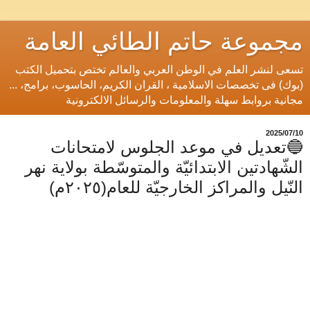
مجموعة حاتم الطائي العامة
تسعى لنشر العلم في الوطن العربي والعالم تختص بتحميل الكتب
(بوك) فى تخصصات الاسلامية ، القران الكريم، الحاسوب، برامج، ...
مجانية بروابط سهلة والمعلومات والرسائل الالكترونية
10‏/07‏/2025
🔵تعديل في موعد الجلوس لامتحانات
الشّهادتين الابتدائيّة والمتوسّطة بولاية نهر
النّيل والمراكز الخارجيّة للعام(٢٠٢٥م)