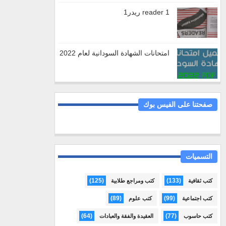
reader 1 ريدر1
امتحانات الشهادة السودانية لعام 2022
صفحتنا على الفيس بوك
التسميات
(125)
(133)
كتب ثقافية
كتب ومراجع طلابية
(89)
(99)
كتب اجتماعية
كتب علوم
(64)
(77)
كتب حاسوب
العقيدة والفقة والعبادات