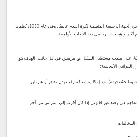
عام 1904، وأصبح الجهة الرسمية المنظمة لكرة القدم عالميًا. وفي عام 1930، نُظمت
م أكبر وأهم حدث رياضي بعد الألعاب الأولمبية.
لقدم تُلعب بين فريقين، كل فريق يتكون من 11 لاعبًا، على ملعب مستطيل الشكل مع مرميين في كل جانب. الهدف هو
القوانين الأساسية:
: 90 دقيقة مقسّمة على شوطين (كل شوط 45 دقيقة)، مع إمكانية إضافة وقت بدل ضائع أو شوطين
لمهاجم في وضع غير قانوني إذا كان أقرب إلى المرمى من آخر
 المخالفات.