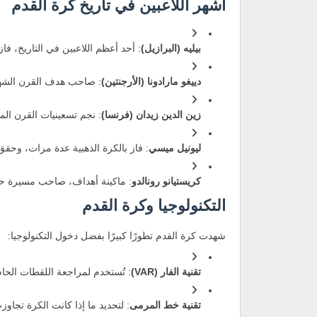
أشهر اللاعبين في تاريخ كرة القدم
بيليه (البرازيل)
: أحد أعظم اللاعبين في التاريخ، فاز بكأس
دييغو مارادونا (الأرجنتين)
: صاحب هدف القرن الشهير
زين الدين زيدان (فرنسا)
: نجم تسعينيات القرن الما
ليونيل ميسي
: فاز بالكرة الذهبية عدة مرات، وحقق أخي
كريستيانو رونالدو
: ماكينة أهداف، صاحب مسيرة حافل
التكنولوجيا وكرة القدم
شهدت كرة القدم تطورًا كبيرًا بفضل دخول التكنولوجيا:
تقنية الفار (VAR)
: تُستخدم لمراجعة اللقطات الحا
تقنية خط المرمى
: لتحديد ما إذا كانت الكرة تجاو