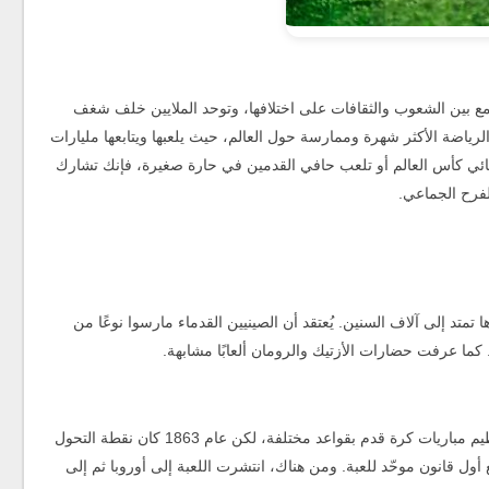
مع بين الشعوب والثقافات على اختلافها، وتوحد الملايين خلف شغف
 الرياضة الأكثر شهرة وممارسة حول العالم، حيث يلعبها ويتابعها مليارات
هائي كأس العالم أو تلعب حافي القدمين في حارة صغيرة، فإنك تشارك
لفرح الجماعي.
متد إلى آلاف السنين. يُعتقد أن الصينيين القدماء مارسوا نوعًا من
 كما عرفت حضارات الأزتيك والرومان ألعابًا مشابهة.
في القرن التاسع عشر، بدأت المدارس الإنجليزية في تنظيم مباريات كرة قدم بقواعد مختلفة، لكن عام 1863 كان نقطة التحول
ول قانون موحّد للعبة. ومن هناك، انتشرت اللعبة إلى أوروبا ثم إلى