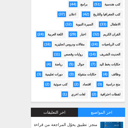
(44)
(51)
كتب هندسية
برامج
(37)
(42)
كتب الجغرافيا والتاريخ
اعلان
(32)
(33)
الاطفال
السيرة النبوية
(24)
(29)
(32)
القران الكريم
اخبار
اللغة العربية
(16)
(24)
كتب الرياضيات
مقالات ودروس انجليزيه
(11)
(14)
الحديث الشريف
روايات وقصص
(4)
(5)
(7)
حكايات بخط اليد
جوال
رياضة
(3)
(3)
(4)
وظائف
حكايات منقولة
دورات تعليمية
(2)
(2)
(3)
منح دراسية
اقتصاد
كتب صوتية
(1)
(2)
لقطات احترافية
لغات اخري
اخر المواضيع
اخر التعليقات
منجز: تطبيق يحوّل المراجعة من قراءة