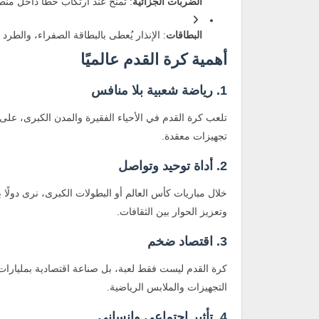
الضربات الجزائية
: تُمنح عند ارتكاب خطأ داخل منط
البطاقات
: الإنذار يُعطى بالبطاقة الصفراء، والطرد 
أهمية كرة القدم عالميًا
1. رياضة شعبية بلا منافس
تلعب كرة القدم في الأحياء الفقيرة والمدن الكبرى، عل
تجهيزات معقدة.
2. أداة توحيد وتواصل
خلال مباريات كأس العالم أو البطولات الكبرى، نرى دولًا ب
وتعزيز الحوار بين الثقافات.
3. اقتصاد ضخم
كرة القدم ليست فقط لعبة، بل صناعة اقتصادية بمليارات 
التجهيزات والملابس الرياضية.
4. تأثير اجتماعي وإنساني