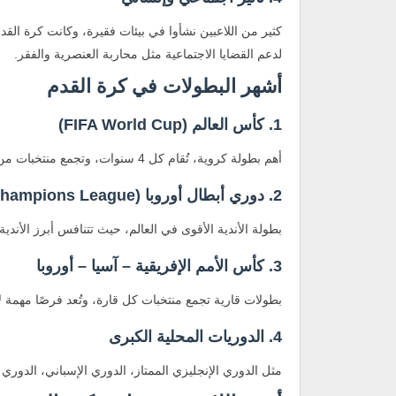
كثير من اللاعبين نشأوا في بيئات فقيرة، وكانت كرة الق
لدعم القضايا الاجتماعية مثل محاربة العنصرية والفقر.
أشهر البطولات في كرة القدم
1. كأس العالم (FIFA World Cup)
أهم بطولة كروية، تُقام كل 4 سنوات، وتجمع منتخبات من كل القارات. تُعد البرازيل أكثر المنتخبات تتويجًا بها (5 مرات).
2. دوري أبطال أوروبا (UEFA Champions League)
بطولة الأندية الأقوى في العالم، حيث تتنافس أبرز الأندي
3. كأس الأمم الإفريقية – آسيا – أوروبا
بطولات قارية تجمع منتخبات كل قارة، وتُعد فرصًا مهمة لإ
4. الدوريات المحلية الكبرى
مثل الدوري الإنجليزي الممتاز، الدوري الإسباني، الدوري