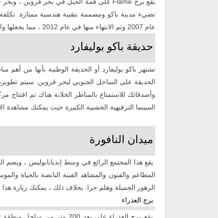
يقع برج
Flame
على قمة الجبل في بحر قزوين ، وبحر قز
عام 2007 وتم الانتهاء منها في عام 2012 ، مما يجعلها واحدة من أهم مناطق الجذب السياحي في أذربيجان.
حديقة باكو بوليفارد
الحديقة على الساحل الجنوبي لبحر قزوين. سيتم تطويره
وأصدقائك للاستمتاع بالمناظر الخلابة هناك تم افتتاح م
السينما الترفيهية الخشبية الكبيرة حيث يمكنك مشاهدة الأ
ميدان النافورة
يقع هذا المجتمع الرائع في وسط إنديانابوليس ، ويضم الع
المطاعم والفنون والمشاهد الفنية النابضة بالحياة والموس
الزهور الجميلة وهلم جرا. بخلاف ذلك ، يمكنك زيارة هذا 
برج العذراء
يقع برج العذراء على بعد 200 متر من ساحل منطقة
k