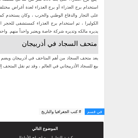
استخدام برج العذراء أو برج العذراء لعدة أغراض مختل
على التجار والدفاع الوطني والحرب ، وكان يستخدم كمن
الكوليرا ، تم استخدام برج العذراء كمستشفى للحجر ا
يديره مالكه وتديره شركة خاصة ويعتبر واحداً منهم. واحد. 
متحف السجاد في أذربيجان
يعد متحف السجاد من أهم المتاحف في أذربيجان ويضم أنو
بيع للسجاد الأذربيجاني في العالم ، وقد تم نقل المتحف
في قسم
# كتب الجغرافيا والتاريخ
الموضوع التالي
كيفية التعامل مع إحراج الأطفال