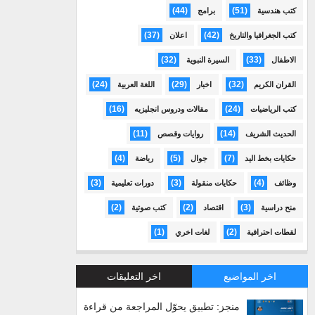
(44)
(51)
كتب هندسية
برامج
(37)
(42)
كتب الجغرافيا والتاريخ
اعلان
(32)
(33)
الاطفال
السيرة النبوية
(24)
(29)
(32)
القران الكريم
اخبار
اللغة العربية
(16)
(24)
كتب الرياضيات
مقالات ودروس انجليزيه
(11)
(14)
الحديث الشريف
روايات وقصص
(4)
(5)
(7)
حكايات بخط اليد
جوال
رياضة
(3)
(3)
(4)
وظائف
حكايات منقولة
دورات تعليمية
(2)
(2)
(3)
منح دراسية
اقتصاد
كتب صوتية
(1)
(2)
لقطات احترافية
لغات اخري
اخر المواضيع
اخر التعليقات
منجز: تطبيق يحوّل المراجعة من قراءة