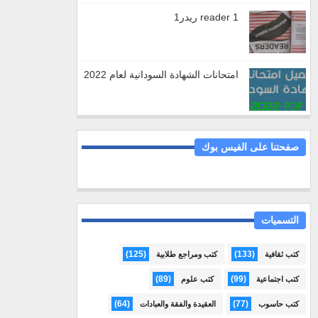
reader 1 ريدر1
امتحانات الشهادة السودانية لعام 2022
صفحتنا على الفيس بوك
التسميات
(125)
(133)
كتب ثقافية
كتب ومراجع طلابية
(89)
(99)
كتب اجتماعية
كتب علوم
(64)
(77)
كتب حاسوب
العقيدة والفقة والعبادات