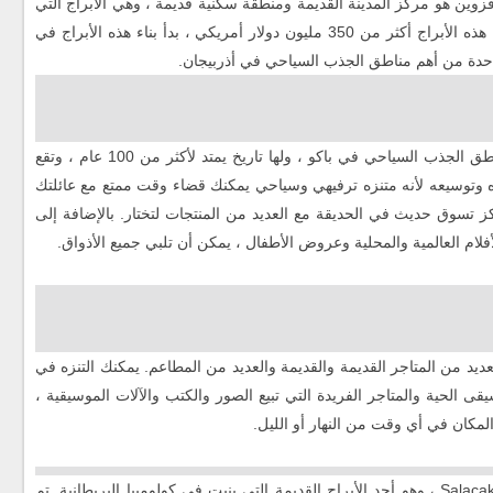
وين هو مركز المدينة القديمة ومنطقة سكنية قديمة ، وهي الأبراج التي
تضيء مدينة باكو ومصممة بتقنية هندسية ممتازة. تكلفة هذه الأبراج أكثر من 350 مليون دولار أمريكي ، بدأ بناء هذه الأبراج في
تشتهر باكو بوليفارد أو الحديقة الوطنية بأنها من أهم مناطق الجذب السياحي في باكو ، ولها تاريخ يمتد لأكثر من 100 عام ، وتقع
 وتوسيعه لأنه متنزه ترفيهي وسياحي يمكنك قضاء وقت ممتع مع عائلتك
ركز تسوق حديث في الحديقة مع العديد من المنتجات لتختار. بالإضافة إلى
فلام العالمية والمحلية وعروض الأطفال ، يمكن أن تلبي جميع الأذواق.
ديد من المتاجر القديمة والقديمة والعديد من المطاعم. يمكنك التنزه في
يقى الحية والمتاجر الفريدة التي تبيع الصور والكتب والآلات الموسيقية ،
المكان في أي وقت من النهار أو الليل.
Salaca
، وهو أحد الأبراج القديمة التي بنيت في كولومبيا البريطانية. تم