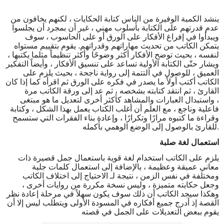
ينشد الكمية الوفيرة من الناس كتابة الحكايات ، لكنهم يخافون من
عدم قدرتهم على الكتابة بأسلوب مهني ، غير أن بمجرد أن يجلسوا
ويبدأوا في إفراغ الأفكار على الورق أو على الحاسوب ، سوف
يتمكن الكاتب من تحديث مهاراتهم وقدراتهم. يقوم بتقييم مستواه
لنفسه ، بحيث توضح الأفكار أكثر وضوحًا وأكثر تنظيماً مثلما يكتبها ،
ويشار حتّى الكتابة الأولية تساعد على تنسيق الأفكار ، وأيضاً التفكير
العميق ، للوصول في التتمة إلى رواية ناجحة ، بحيث يلزم على
الكاتب أكتب أولاً ما يصدر في فكره على الورق ثم اقرأه كما إذا كان
القارئ ، ثم انتقد كتابته بشخصه ، ثم عد إلى ورقة الكاتب مرة
، واستبدال العبارات والمشاهد كأكثر
أخرى لتعديل ما هو مبتغى
فاعلية وناجع ، مع العلم أن أغلب الكتاب يعمل بهذا الشكل ، وكتابة
وقراءة ما كتبوه مرارًا وتكرارًا ، وإعادة بناء الفقرات التي ستسمح
.
للقارئ بالوصول إلى الوضع الوهمي بأكمله
استعمال لغة صلبة
يلزم على الكاتب استخدام لغة قوية باستعمال جمل قصيرة ذات
معاني عميقة وعظيمة ، بالإضافة إلى استعمال كلمات جلية
ومختلفة في نفس الزمن ، نتيجة لـ الاحتياج إلى اختلاف الكاتب
وجعل حكايته متميزة ، وليس نسخة مكررة من روايات أخرى ،
وهكذا سيجد الكاتب أن ذلك سوف يكون سهلاً في مرحلة إعادة نظر
القصة إذ أدرج جميع أفكاره في المسودة الأولى ويتطلب ليس إلا أن
يقوم ببعض التعديلات على الجمل في قصته