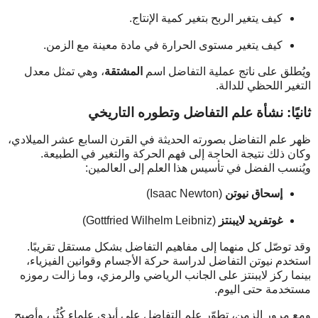
كيف يتغير الربح بتغير كمية الإنتاج.
كيف يتغير مستوى الحرارة في مادة معينة مع الزمن.
ويُطلق على ناتج عملية التفاضل اسم
المشتقة
، وهي تمثل معدل
التغير اللحظي للدالة.
ثانيًا: نشأة علم التفاضل وتطوره التاريخي
ظهر علم التفاضل بصورته الحديثة في القرن السابع عشر الميلادي،
وكان ذلك نتيجة الحاجة إلى فهم الحركة والتغير في الطبيعة.
ويُنسب الفضل في تأسيس هذا العلم إلى العالمين:
إسحاق نيوتن
(Isaac Newton)
غوتفريد لايبنتز
(Gottfried Wilhelm Leibniz)
وقد توصّل كل منهما إلى مفاهيم التفاضل بشكل مستقل تقريبًا.
استخدم نيوتن التفاضل لدراسة حركة الأجسام وقوانين الفيزياء،
بينما ركز لايبنتز على الجانب الرياضي والرمزي، وما زالت رموزه
مستخدمة حتى اليوم.
ومع مرور الزمن، تطوّر علم التفاضل على أيدي علماء كُثُر، وأصبح