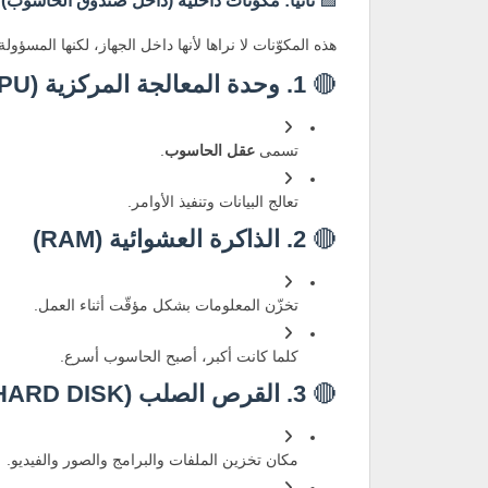
🟩
ثانياً: مكوّنات داخلية (داخل صندوق الحاسوب)
هذه المكوّنات لا نراها لأنها داخل الجهاز، لكنها المسؤ
🔴
1. وحدة المعالجة المركزية (CPU)
تسمى
عقل الحاسوب
.
تعالج البيانات وتنفيذ الأوامر.
🔴
2. الذاكرة العشوائية (RAM)
تخزّن المعلومات بشكل مؤقّت أثناء العمل.
كلما كانت أكبر، أصبح الحاسوب أسرع.
🔴
3. القرص الصلب (HARD DISK)
مكان تخزين الملفات والبرامج والصور والفيديو.