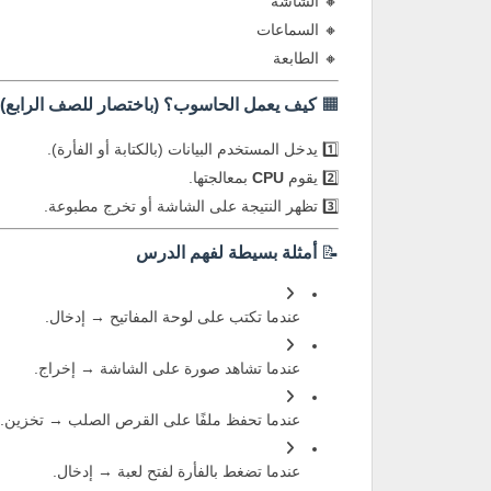
🔸 الشاشة
🔸 السماعات
🔸 الطابعة
🟧
كيف يعمل الحاسوب؟ (باختصار للصف الرابع)
1️⃣ يدخل المستخدم البيانات (بالكتابة أو الفأرة).
2️⃣ يقوم
CPU
بمعالجتها.
3️⃣ تظهر النتيجة على الشاشة أو تخرج مطبوعة.
📝
أمثلة بسيطة لفهم الدرس
عندما تكتب على لوحة المفاتيح → إدخال.
عندما تشاهد صورة على الشاشة → إخراج.
عندما تحفظ ملفًا على القرص الصلب → تخزين.
عندما تضغط بالفأرة لفتح لعبة → إدخال.