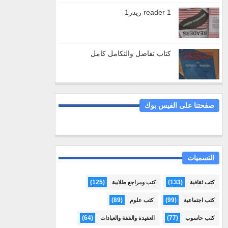
reader 1 ريدر1
كتاب تفاضل والتكامل كامل
صفحتنا على الفيس بوك
التسميات
(125)
(133)
كتب ثقافية
كتب ومراجع طلابية
(89)
(99)
كتب اجتماعية
كتب علوم
(64)
(77)
كتب حاسوب
العقيدة والفقة والعبادات