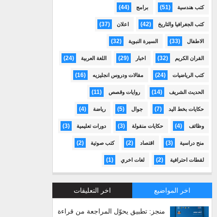
(44)
(51)
كتب هندسية
برامج
(37)
(42)
كتب الجغرافيا والتاريخ
اعلان
(32)
(33)
الاطفال
السيرة النبوية
(24)
(29)
(32)
القران الكريم
اخبار
اللغة العربية
(16)
(24)
كتب الرياضيات
مقالات ودروس انجليزيه
(11)
(14)
الحديث الشريف
روايات وقصص
(4)
(5)
(7)
حكايات بخط اليد
جوال
رياضة
(3)
(3)
(4)
وظائف
حكايات منقولة
دورات تعليمية
(2)
(2)
(3)
منح دراسية
اقتصاد
كتب صوتية
(1)
(2)
لقطات احترافية
لغات اخري
اخر المواضيع
اخر التعليقات
منجز: تطبيق يحوّل المراجعة من قراءة