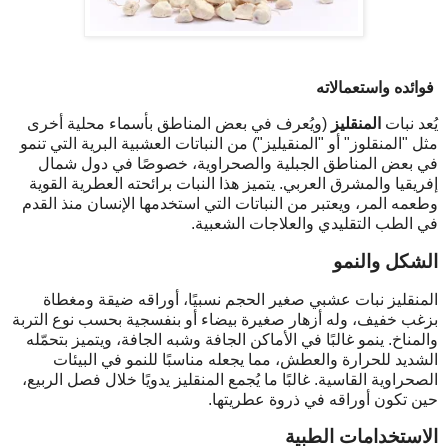
فوائده واستعمالاته
يُعد نبات
المنقليز
(ويُعرف في بعض المناطق بأسماء محلية أخرى
مثل "المنقلوز" أو "المنقيليز") من النباتات العشبية البرية التي تنمو
في بعض المناطق الجبلية والصحراوية، خصوصًا في دول شمال
إفريقيا والمشرق العربي. يتميز هذا النبات برائحته العطرية القوية
وطعمه المر، ويعتبر من النباتات التي استخدمها الإنسان منذ القدم
في الطب التقليدي والعلاجات الشعبية.
الشكل والنمو
المنقليز نبات عشبي صغير الحجم نسبيًا، أوراقه ضيقة ومغطاة
بزغب خفيف، وله أزهار صغيرة بيضاء أو بنفسجية بحسب نوع التربة
والمناخ. ينمو غالبًا في الأماكن الجافة وشبه الجافة، ويتميز بتحمّله
الشديد للحرارة والعطش، مما يجعله مناسبًا للنمو في البيئات
الصحراوية القاسية. غالبًا ما يُجمع المنقليز يدويًا خلال فصل الربيع،
حين تكون أوراقه في ذروة عطريتها.
الاستخدامات الطبية