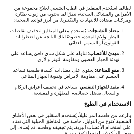
لطالما استُخدم المنقليز في الطب الشعبي لعلاج مجموعة من
الأمراض والمشاكل الصحية، نظرًا لما يحتويه من زيوت طيّارة
ومركبات مضادة للالتهابات والبكتيريا. من أبرز فوائده الصحية:
مضاد للتشنجات
: يُستخدم مغلي المنقليز لتخفيف تقلصات
البطن وآلام المعدة، خصوصًا تلك الناتجة عن اضطرابات
القولون أو التسمم الغذائي.
مهدئ للأعصاب
: تناوله على شكل شاي دافئ يساعد على
تهدئة الجهاز العصبي ومقاومة التوتر والأرق.
مقوٍ للمناعة
: يحتوي على مضادات أكسدة طبيعية تساعد
الجسم على مقاومة الأمراض وتقوية الجهاز المناعي.
مفيد للجهاز التنفسي
: يساعد في تخفيف أعراض الزكام
والسعال بفضل خصائصه المطهّرة والمقشعة.
الاستخدام في الطبخ
بالرغم من طعمه المر قليلاً، يُستخدم المنقليز في بعض الأطباق
الشعبية كنوع من التوابل، خاصة في المناطق الجبلية التي تعتاد
على استخدام الأعشاب البرية. يتم تجفيفه وطحنه، ثم يُضاف إلى
بعض المأكولات لمنحها نكهة مميزة.