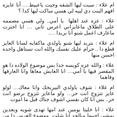
ام علاء
:
سبت ليها الشقه وجيت ياعبيط
….
أنا عايزه
افهم البنت دي لييه لي هسي ساكت ليها كدا ؟
علاء
:
عزه عند اهلها
يا أمي
..
ولي هسي مصممه
على الطلاق ماعايزاني اعرس تاني
…
انا احترت
ماعارف اعمل شنو انا بريدا
….
ام علاء
:
بتريد ليها شنو ياولدي ماكفايه لسانا العايز
قطع دا
..
حرام عليك نفسك والله انت تستاهل واحده
احسن منها
علاء
:
والله عزه كويسه جدا بس موضوع الولاده دا هو
المقصر فيها يا أمي
…
انا العايش معاها وانا العارفها
وفاهما
ام علاء
:
شوف ياولدي البيريحك وانا معاك
…
لولو
عايز تتزوج انت حر
…
ولو ماعايز تتزوج برضو انت
حر
..
بس انا كان نفسي اشوف جناك قبل ما اموت
علاء
:
انا خليتا يومين عند امها تهدى شويه وبعدين
بمشي اجيبها وبالجد انا شلت
موضوع العرس دا من