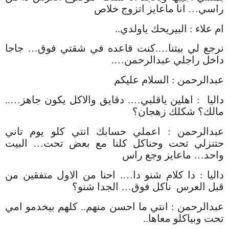
راسي
…
انا ماعايز اتزوج خلاص
ام علاء
:
البيريحك ياولدي
..
نرجع لي بيتنا
….
كنت قاعده في شقتي فوق
…
جاجا
داخل راجلي عبدالرحمن
….
عبدالرحمن
:
السلام عليكم
داليا
:
اهلين ياقلبي
….
دقايق والاكل يكون جاهز
…..
مالك؟ شكلك زهجان؟
عبدالرحمن
:
اعملي حسابك انتي كلو يوم تاني
حتنزلي تحت وحناكل كلنا مع بعض تحت
…
البيت
واحد
…
ماعايز وجع راس
داليا
:
دا كلام شنو دا
….
احنا من الاول متفقين من
قبل العرس
ناكل فوق
…
الجدا شنو؟
عبدالرحمن
:
انتي ما احسن منهم
..
كلهم بيخدمو امي
تحت وبياكلو معاها
..