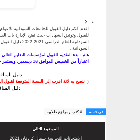
للقبول وتوثيق الشهادات حيث تفتح الإدارة باب القب
السودانية للعام ال
السودانية .
اعتباراً من الخميس الموافق 16 ديسمبر، ويستمر حتى الثلاثاء الموافق 28 ديسمبر الجاري.
دليل المنافسة
ننصح به لانة اقرب الي النسبة المتوقعة
لقبول ال
(
دليل المنافس
في قسم
# كتب ومراجع طلابية
الموضوع التالي
الامتحانات التجريبية شمال كردفان 2021