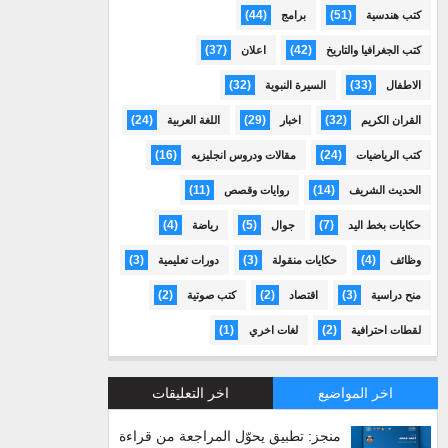
(44)
(51)
كتب هندسية
برامج
(37)
(42)
كتب الجغرافيا والتاريخ
اعلان
(32)
(33)
الاطفال
السيرة النبوية
(24)
(29)
(32)
القران الكريم
اخبار
اللغة العربية
(16)
(24)
كتب الرياضيات
مقالات ودروس انجليزيه
(11)
(14)
الحديث الشريف
روايات وقصص
(4)
(5)
(7)
حكايات بخط اليد
جوال
رياضة
(3)
(3)
(4)
وظائف
حكايات منقولة
دورات تعليمية
(2)
(2)
(3)
منح دراسية
اقتصاد
كتب صوتية
(1)
(2)
لقطات احترافية
لغات اخري
اخر المواضيع
اخر التعليقات
منجز: تطبيق يحوّل المراجعة من قراءة