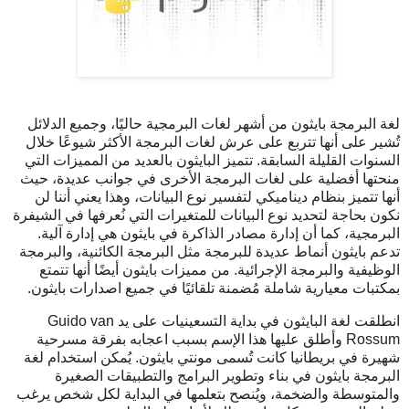
لغة البرمجة بايثون من أشهر لغات البرمجية حاليًا، وجميع الدلائل
تُشير على أنها تتربع على عرش لغات البرمجة الأكثر شيوعًا خلال
السنوات القليلة السابقة. تتميز البايثون بالعديد من المميزات التي
منحتها أفضلية على لغات البرمجة الأخرى في جوانب عديدة، حيث
أنها تتميز بنظام ديناميكي لتفسير نوع البيانات، وهذا يعني أننا لن
نكون بحاجة لتحديد نوع البيانات للمتغيرات التي نُعرفها في الشيفرة
البرمجية، كما أن إدارة مصادر الذاكرة في بايثون هي إدارة آلية.
تدعم بايثون أنماط عديدة للبرمجة مثل البرمجة الكائنية، والبرمجة
الوظيفية والبرمجة الإجرائية. من مميزات بايثون أيضًا أنها تتمتع
بمكتبات معيارية شاملة مُضمنة تلقائيًا في جميع اصدارات بايثون.
انطلقت لغة البايثون في بداية التسعينيات على يد Guido van
Rossum وأطلق عليها هذا الإسم بسبب اعجابه بفرقة مسرحية
شهيرة في بريطانيا كانت تُسمى مونتي بايثون. يُمكن استخدام لغة
البرمجة بايثون في بناء وتطوير البرامج والتطبيقات الصغيرة
والمتوسطة والضخمة، ويُنصح بتعلمها في البداية لكل شخص يرغب