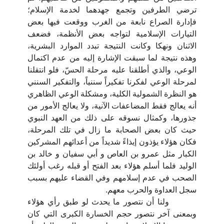
ترضي الطرفين وتجمع جهدهما لخدمة الإسلام؛
فإدارة الصراع نابعة من الغرب ووقعت فيها بعض
التيارات الإسلامية لتواجه بعض الأنظمة، فضعف
الاثنان ونهكا وكانت النتيجة تبدد الموارد البشرية،
وهذه نتيجة لما سبقت الإشارة إليه من عدم اكتمال
الوعي، والذي أطلقنا عليه مرحلة الحسّ، فلو انتقلنا
لمرحلة الوعي لفكرنا تفكيراً سننياً، والتفكير السنني
هو النظرة الشمولية الكلية، ومشكلة الوعي الظاهري
أنه يعالج فقط المضاعفات الآنية، ولا يعالج الأمور من
جذورها، وكمثال نسوقه على ذلك من العهد النبوي
حيث كان بعض الصحابة ما زال في تلك المرحلة،
فكان هؤلاء يؤذون إيذاءً شديداً من أعدائهم المشركين
الكبار مثل عمرو بن العاص و أبي سفيان و خالد بن
الوليد فلما أسلم هؤلاء بعد الفتح أو قبله رغب أولئك
الصحب في عدم إسلامهم وفي القضاء عليهم بسبب
سجل العداوة والحرب معهم.
ولنا أن نتصور ما يحدث لو طبق رأي هؤلاء
وبمعنى آخر نتصور حجم الخسارة الكبرى التي كان