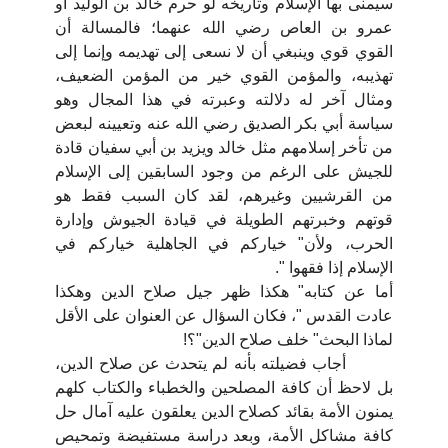
سيمنى بها الإسلام وتاريخه لو حرم خالد بن الوليد أو
عمرو بن العاص رضي الله عنهما؛ فالمسالة أن
القوي قوي وينبغي أن لا نسعى إلى تهديمه وإنما إلى
تهذيبه، والمؤمن القوي خير من المؤمن الضعيف،
ومثال آخر له دلالته وعبرته في هذا المجال وهو
سياسة أبي بكر الصديق رضي الله عنه وتعيينه لبعض
من تأخر إسلامهم مثل خالد ويزيد بن أبي سفيان قادة
للجيش على الرغم من وجود السابقين إلى الإسلام
من القرشيين وغيرهم، لقد كان السبب فقط هو
قوتهم وخبرتهم الطويلة في قيادة الجيوش وإدارة
الحرب، ولأن" خياركم في الجاهلية خياركم في
الإسلام إذا فقهوا ".
أما عن كتابه" هكذا ظهر جيل صلاح الدين وهكذا
عادت القدس "، فكان السؤال عن العنوان على الأقل
لماذا البحث" خلف صلاح الدين"؟!
أجاب فضيلته بأنه لم يتحدث عن صلاح الدين،
بل لاحظ أن كافة المصلحين والخطباء والكتاب كلهم
يمنون الأمة بقائد كصلاح الدين يعلقون عليه آمال حل
كافة مشاكل الأمة، وبعد دراسة مستفيضة وتمحيص