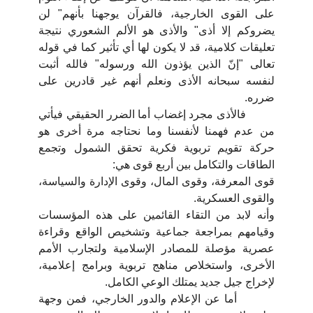
على القوى الخارجية، فالقرآن يوجهنا بأنهم" لن
يضروكم إلا أذى" والأذى هو الألم الشعوري نتيجة
تعليقات كلامية، قد لا يكون لها أي تأثير كما في قوله
تعالى "إنّ الذين يؤذون الله ورسوله" فالله أثبت
لنفسه سبحانه الأذى ونعلم أنهم غير قادرين على
ضرره.
فالأذى مجرد إغضاب أما الضرر الحقيقي فيأتي
من عدم فهمنا لأنفسنا وما نحتاجه مرة أخرى هو
حركة تقويم تربوية فكرية تحقق الشمول وتجمع
الطاقات والتكامل بين أربع قوى هي:
قوى المعرفة، وقوى المال، وقوى الإدارة والسياسة،
والقوى العسكرية.
وأنه لابد من التقاء القائمين على هذه المؤسسات
وقيامهم بمراجعة جماعية وتشخيص الواقع وقراءة
عصرية مؤصلة للمصادر الإسلامية ولتجارب الأمم
الأخرى، واستخلاص مناهج تربوية وبرامج إعلامية،
لإخراج جيل جديد يمتلك الوعي الكامل.
أما عن الإعلام والدور الخارجي، فمن وجهة