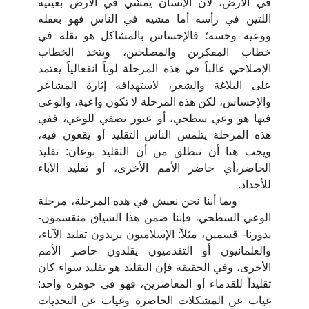
في الأرض، لأن الإنسان يمشي في الأرض بعينيه
اللتين في رأسه أما مشيه في الناس فهو بعقله
ووعيه وحسه؛ فالإحساس بالمشاكل هو نقلة في
خطاب المفكرين والمصلحين، ويتخذ الخطاب
الإصلاحي غالباً في هذه المرحلة لوناً انفعالياً يعتمد
على البلاغة والشعر، لاستهدافه إثارة المشاعر
والإحساس، لكن هذه المرحلة لا تكون واعية، والوعي
فيها هو وعي سطحي، أو عبور نصفي للوعي، ففي
هذه المرحلة يتلمس الناس التقليد أو يقعون فيه،
ويجب هنا أن ننطلق من أن التقليد نوعان: تقليد
الحاضر،أي حاضر الأمم الأخرى، أو تقليد الآباء
للأجداد.
وبما أننا نحن نعيش في هذه المرحلة، مرحلة
الوعي السطحي، فإننا ضمن هذا السياق منقسمون-
بدورنا- قسمين، مثلاً: الإسلاميون يريدون تقليد الآباء،
والعلمانيون أو التقدميون يقلدون حاضر الأمم
الأخرى، وفي الحقيقة فإن التقليد هو تقليد سواء كان
تقليداً للقدماء أو المعاصرين، فهو في جوهره واحد:
غياب عن المشكلات الحاضرة وغياب عن التحديات