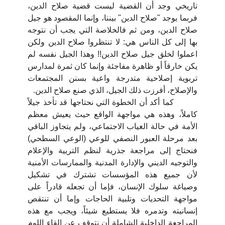
تاريخي وجد أن القضية ليست قضية صلاح الدين،
فربما يوجد "صلاح الدين" بيننا، وإنما المقصود هو جيل
صلاح الدين، ومن ثم فالخلاصة التي يجب أن نتوجه
بها إلى كل الناس هي: لا تنتظروا صلاح الدين ولكن
اعملوا لخلق جيل صلاح الدين!! وهذا الجيل نفسه لم
يكن خارقاً أو ظاهرة مفاجئة وإنما كان ثمرة لمدارس
تربوية إصلاحية متدرجة واعية بسنن المجتمعات
والإصلاح، أفرزت ذلك الجيل، الذي صنع صلاح الدين.
كما أكد أن الخطوة التي نحتاجها قد تأخذ جيلاً
كاملاً، وهذه هي مواجهة الواقع حيث يعيش معظم
الأمة في حالة الغياب الاجتماعي، ولم يتجاوز الباقي
بعد مرحلة العبور النصفي للوعي (الوعي السطحي)
فنحتاج إلى مراجعة جذرية لنظم التربية والإعلام
والتوجيه الديني والإدارة المدنية والممارسات الأمنية
لأن جميع هذه المؤسسات تشترك في تشكيل
وصياغة سلوك الإنسان، فإما أن تجعله قادراً على
مواجهة التحديات وتلبية الحاجات وإما أن تنتقص
إنسانيته وتدمره فلا يستطيع شيئاً، ويجب مع هذه
المراجعة الداخلية الشاملة أن نتوقف عن إلقاء اللوم