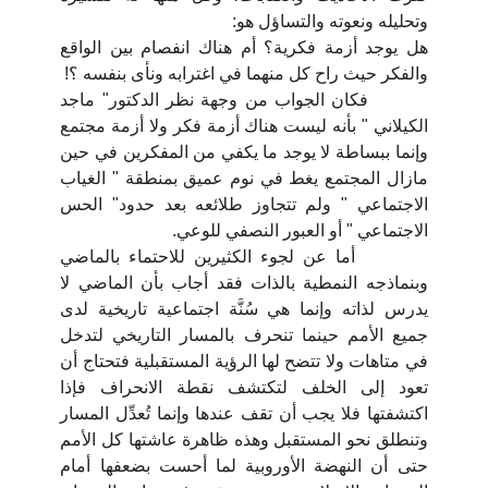
وتحليله ونعوته والتساؤل هو:
هل يوجد أزمة فكرية؟ أم هناك انفصام بين الواقع
والفكر حيث راح كل منهما في اغترابه ونأى بنفسه ؟!
فكان الجواب من وجهة نظر الدكتور" ماجد
الكيلاني " بأنه ليست هناك أزمة فكر ولا أزمة مجتمع
وإنما ببساطة لا يوجد ما يكفي من المفكرين في حين
مازال المجتمع يغط في نوم عميق بمنطقة " الغياب
الاجتماعي " ولم تتجاوز طلائعه بعد حدود" الحس
الاجتماعي " أو العبور النصفي للوعي.
أما عن لجوء الكثيرين للاحتماء بالماضي
وبنماذجه النمطية بالذات فقد أجاب بأن الماضي لا
يدرس لذاته وإنما هي سُنَّة اجتماعية تاريخية لدى
جميع الأمم حينما تنحرف بالمسار التاريخي لتدخل
في متاهات ولا تتضح لها الرؤية المستقبلية فتحتاج أن
تعود إلى الخلف لتكتشف نقطة الانحراف فإذا
اكتشفتها فلا يجب أن تقف عندها وإنما تُعدِّل المسار
وتنطلق نحو المستقبل وهذه ظاهرة عاشتها كل الأمم
حتى أن النهضة الأوروبية لما أحست بضعفها أمام