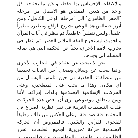
والاكتفاء بالإحساس بها فقط، ولكن ما يحتاجه كل
واحد من هذين المقلدين هو الانتقال من مرحلة
"الحس الظاهري" إلى "مرحلة الوعي الكامل". ومن
أبرز خصائص هذا الوعي تشريح الواقع وتنظيره تنظيراً
علمياً، وليس تنظيراً عاطفياً، ثم ينظر في آيات القرآن
والحديث ليستخرج الفقه الملائم للعصر، ثم ينظر في
تجارب الأمم الأخرى، بحثاً عن الحكمة التي هي ضالة
المسلم أنى وجدها.
نحن لا نبحث عن عقائد في التجارب الأخرى
وإنما نبحث عن وسائل وبمعنى آخر، الغايات نحددها
من منطلقاتنا العقدية في حين نتلمس الوسائل من
أي مكان، وهذا ما يجب على المصلحين، وعلى
الحركات الإسلامية الإصلاحية بالذات إدراكه، لأننا
ومن منطلق موضوعي نرى أن بعض هذه الحركات
قلدت التنظيمات الغربية في تبني نظرية الصراع في
المجتمع فئة ضد فئة، وعلى العكس من ذلك، وطبقاً
للفحوى القرآني والسُني، فالمفروض أن الحركة
الإسلامية حركة تحريرية لجميع الطبقات: تحرر
الظالمين من ظلمهم والمظلومين من ظالميهم، ثم