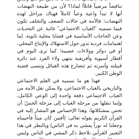
تناقضاً مرضياً قاتلاً! لماذا؟ لأن من طبيعة النهضات
أنها لا تبدأ واعية وعياً كاملاً فهناك مراحل لهذه
النهضات؛ فالأمة في حالات الضعف والتخلف تكون
فيما نسميه "الغياب الاجتماعي" غائبة عن التحديات
وعن الحاجات الأساسية في قضايا محلية ثانوية، إما
اهتمامات فردية تدور حول الاستهلاك والإنتاج المحلي،
أو في دوائر وولاءات عصبية؛ كما نرى اليوم في
أقطار آسيوية وأفريقية ينتهي ولاء الفرد عند دائرة
قبيلته وأسرته ثم تتصارع هذه القبائل وتنسى قضية
الوطن الكبير.
فهذا هو ما نسميه في العلم الاجتماعي
والتاريخي بالغياب الاجتماعي، ولا يمكن نقل الأمة من
الغياب الاجتماعي دفعة واحدة إلى الوعي الكامل،
وإنما ننقلها من مرحلة الغياب إلى مرحلة الحسّ: أن
تحس بمشكلاتها، وهذا الإحساس هو المشار إليه في
القرآن الكريم بقوله تعالى: (أفمن كان ميتاً فأحييناه
وجعلنا له نوراً يمشي به في الناس) وبالنظر في هذا
التعبير القرآني نلاحظ ذكر المشي في الناس وليس