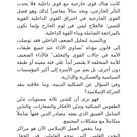
كانت هناك قوى خارجية مع قوى داخلية فلا يحدث
التأثر الخارجي، ونجد مثالاً معاصراً لذلك وهو فشل
القوى الخارجية في اختراق القوى الداخلية القوية
للصين؛ فالعلاج ليس في لوم الخارج وإنما يكون
بالمراجعة الشاملة وبناء القوة الداخلية.
وبالنسبة لتحليل الضعف الداخلي فقد توصلت
إلى قانون مؤداه "تساوي الأداء عند جميع طبقات
الأمة في حالات القوى والتخلف" فالأداء الضعيف
للأمة المتخلفة لا يقتصر أبداً على فئة معينة أو طبقة
دون أخرى، بل يعم من الأسرة إلى أكبر المؤسسات
السياسية والعسكرية والإدارية.
وفي السؤال عن الشكلية الدينية، وما علاقته بنقد
الحركة الإسلامية؟
فهو يرى أن للتدين ثلاثة مستويات تديُن
الطقوس الشكلية وتديُن الأفكار والشعارات، والتدُين
الشامل العميق الذي يفقه مصادر الدين فقهاً شاملاً
متكاملاً مع مشكلات المجتمع.
وما ينقص العمل الإسلامي الآن هو مراكز
البحث العلمي التي توجه العاملين في الحقل