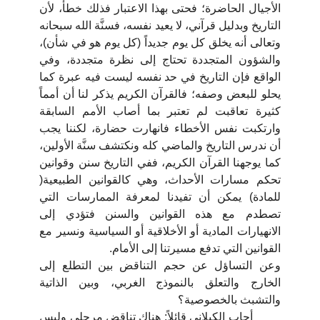
الأجيال الحاضرة؛ فحتى بهذا الاعتبار فذلك خطأ، لأن
التاريخ وبدليل قرآني، لا يعيد نفسه، فسنَّة الله سبحانه
وتعالى أنه يخلق كل يوم جديداً (كل يوم هو في شأن)،
والشؤون المتجددة تحتاج إلى نظرة متجددة، وفي
الواقع فإن التاريخ في حد نفسه ليست فيه عبرة كما
يحلو للبعض وصفه؛ فالقرآن الكريم يذكر لنا أن أمماً
كثيرة تعاقبت لم تعتبر بما أصاب الأمم السابقة
وارتكبت نفس الأخطاء فانهارت حضارة، لكننا يجب
أن ندرس التاريخ والماضي كله ونكتشف سنَّة الأولين،
كما يوجهنا القرآن الكريم، ففي التاريخ سنن وقوانين
تحكم مسارات الأحداث، وهي كالقوانين الطبيعية(
للمادة) يمكن أن تفيدنا لمعرفة الممارسات التي
تصطدم مع هذه القوانين والسنن فتؤدي إلى
الانهيارات المادية أو الأخلاقية أو السياسية ونسير مع
القوانين التي تدفع مسيرتنا إلى الأمام.
وعن التساؤل عن حجم التناقض بين التطلع إلى
الخارج والتعلق بالنموذج الغربي، وبين الذاتية
والتشبث بالخصوصية؟
أجاب الكيلاني قائلاً: هناك تناقض مرحلي وليس