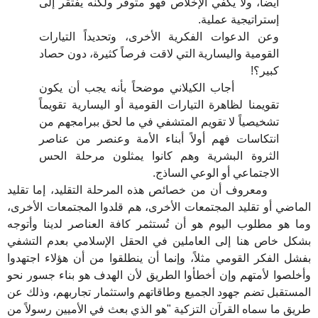
أيضاً، ولا يكفي الإخلاص فهو متوفر ولكنه يفتقر إلى
إستراتيجية عملية.
وعن الدعوات الفكرية الأخرى، وتحديداً التيارات
القومية واليسارية التي لاقت فرصاً كثيرة، دون حصاد
كبير؟!
أجاب الكيلاني موضحاً بأنه يجب أن يكون
تقويمنا لظاهرة التيارات القومية أو اليسارية تقويماً
تشخيصياً لا تقويم المتشفي في ما لحق ببرامجهم من
انتكاسات فهم أولاً أبناء الأمة وعنصر من عناصر
الثروة البشرية وهم كانوا يمثلون مرحلة الحس
الاجتماعي أو الوعي الساذج.
ومعروف أن من خصائص هذه المرحلة التقليد، إما تقليد
الماضي أو تقليد المجتمعات الأخرى، هم قلدوا المجتمعات الأخرى،
وما هو مطلوب اليوم هو أن تُستثمر كافة العناصر لدينا وأتوجه
بشكل خاص هنا إلى العاملين في الحقل الإسلامي بعدم التشفي
بفشل الفكر القومي مثلاً، وإنما أن ينطلقوا من أن هؤلاء اجتهدوا
وأخلصوا لأمتهم وإن أخطأوا الطريق لأن الهدف هو بناء جسور نحو
المستقبل تضم جهود الجميع وطاقاتهم واستثمار تجاربهم، وذلك عن
طريق ما سماه القرآن التزكية "هو الذي بعث في الأميين رسولاً من