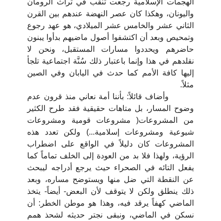
الهجمات الإسلامية رجعت تنقب في تراث الرومان
واليونان، وهكذا كان عصر النهضة عندهم بين القرن
الثاني عشر والخامس عشر الميلادي، هو عهد رجوع
وتمحيص وبعد أن اكتشفوا أصول ماضيهم بدأوا يبنون
حاضرهم ويحددوا مسارات المستقبل، ونحن لا
نقلدهم في هذا وإنما باعتبار ذلك سُنَّة اجتماعية تلجأ
إليها كافة الأمم كما حدث في اليابان وفي الصين
مثلاً.
وأضاف قائلاً: بأننا أمة نعاني منذ قرون عدم
وضوح المسار، بل متاهات حقيقية فقد طرح الكثير
من المشروعات( مشروعات قومية ومشروعات
شيوعية ومشروعات إسلامية...) ولكن تعدد هذه
المشروعات كان دليلاً في الواقع على اضطراب
الرؤية، ولهذا فلا بد من العودة إلى الخلف تماماً كما
يفعل التائه في الصحراء حيث يرجع أدراجه ليبحث
عن النقطة التي ضل منها ويستوضح مساره، وبعد
ذلك ينطلق ولكن لا يتوقف لأن البعض- أيضاً- يتخذ
الماضي كهفاً يرقد فيه، وهذا هو موطن الخطر: أن
نسكن في الماضي، ونبقى نجتر حديثه لشحذ همم