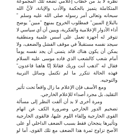
نظره لا بد من خطاب إعلامي تضعه تلك المجموعة
المتكاملة يتميز بالحكمة والأدب والإبانة، لأنَّ الله
سبحانه وتعالى أمر رسوله صلى الله عليه وسلم "
بالبلاغ المبين" فمطلوب الخروج بمنهج "مبين" يوضح
أداء الأدوار الإعلامية والفكرية، ويبين أن أي سياسي لا
تتوفر له أجهزة تعمل على أسس علمية ومنطقية
سيجد نفسه مستقبلاً في موقف الفشل والضعف، ولا
يمكن أن يكون هناك قائد يتمنى أن يجد نفسه يوماً
أمام شعب كالشعب الذي قاده موسى عليه السلام
فقال له "اذهب أنت وربك فقاتلا إنّا هاهنا قاعدون"
فهذه الحالة تتكرر ما لم تكتمل وسائل التربية
والتوجيه.
ومع الأسف فإن الإعلام ما زال واقعاً تحت تأثير
التقليد، بل مجرد أصداء للإعلام الخارجي.
ومرة أخرى لا بد أن ألفت النظر إلى مسألة
تضخيم الدور الخارجي وضرورة الكف عن اتهام
القوى الخارجية وإلقاء اللوم عليها، فالقوى الخارجية
وتأثيرها ينجحان فقط بسبب الضعف الداخلي أو على
الأصح تزاوج ثمرة هذا الضعف مع تلك القوى، أما لو