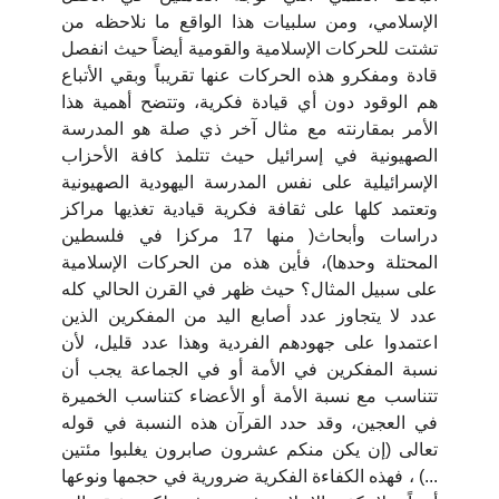
الإسلامي، ومن سلبيات هذا الواقع ما نلاحظه من
تشتت للحركات الإسلامية والقومية أيضاً حيث انفصل
قادة ومفكرو هذه الحركات عنها تقريباً وبقي الأتباع
هم الوقود دون أي قيادة فكرية، وتتضح أهمية هذا
الأمر بمقارنته مع مثال آخر ذي صلة هو المدرسة
الصهيونية في إسرائيل حيث تتلمذ كافة الأحزاب
الإسرائيلية على نفس المدرسة اليهودية الصهيونية
وتعتمد كلها على ثقافة فكرية قيادية تغذيها مراكز
دراسات وأبحاث( منها 17 مركزا في فلسطين
المحتلة وحدها)، فأين هذه من الحركات الإسلامية
على سبيل المثال؟ حيث ظهر في القرن الحالي كله
عدد لا يتجاوز عدد أصابع اليد من المفكرين الذين
اعتمدوا على جهودهم الفردية وهذا عدد قليل، لأن
نسبة المفكرين في الأمة أو في الجماعة يجب أن
تتناسب مع نسبة الأمة أو الأعضاء كتناسب الخميرة
في العجين، وقد حدد القرآن هذه النسبة في قوله
تعالى (إن يكن منكم عشرون صابرون يغلبوا مئتين
...) ، فهذه الكفاءة الفكرية ضرورية في حجمها ونوعها