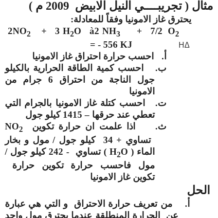
مثال ( تجريبــــي النيل الابيض 2009 م )
يحترق غاز الامونيا وفقاً للمعادلة:
2NO
+ 3 H
O
à
2 NH
+ 7/2 O
2
2
3
2
= - 556 KJ
H
Δ
أ‌.
احسب حرارة احتراق غاز الامونيا
ب‌.
احسب كمية الطاقة الحرارية بالكيلو
جول الناجة من احتراق 6 جرام من
الامونيا
ت‌.
احسب كتلة غاز الامونيا بالجرام التي
تعطي عند حرقها – 1415 كيلو جول
ث‌.
اذا علمت ان حرارة تكوين
NO
2
تساوي + 34 كيلو جول / مول و بخار
الماء (
O
H
) تساوي - 242 كيلو جول /
2
مول فاحسب حرارة تكوين حرارة
تكوين غاز الامونيا
الحل
أ‌.
من تعريف حرارة الاحتراق و التي هي عبارة
عن الحرارة المنطلقة عندما يحترق مول واحد