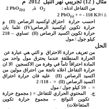
مثال ( 12) تجريبي نهر النيل 2012 م
من التفاعل ادناه :
O
à
,
2 PbO
2(s)
2
2 PbO
+
= - 118 KJ
H
Δ
(s)
احسب حرارة احتراق اوكسيد الرصاص (
II
) و
حرارة تكوين اوكسيد الرصاص
(IV)
علما بان
حرارة تكوين اكسيد الرصاص (
II
) تساوي – 218
كيلو جول / مول
الحل
من تعريف حرارة الاحتراق و التي هي عبارة عن
الحرارة المنطلقة عندما يحترق مول واحد من
المادة احتراقاً تاماً في وفرة من الاكسجين الا ان
حرارة التفاعل اعلاه ناتجة من احتراق مولين من
اكسيد الرصاص (
II
) عليه فان حرارة احتراق
اكسيد الرصاص (
II
) = - 118/ 2
= - 59 كيلو جول / مول
ج‌.
المحتوي الحراري للتفاعل = ( مجموع حرارة
تكوين النواتج – مجموع حرارة تكوين
المتفاعلات)