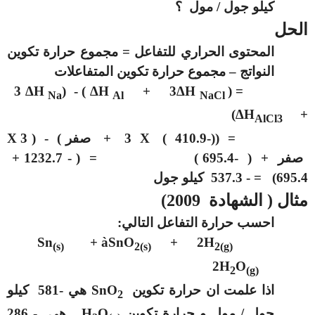
كيلو جول / مول ؟
الحل
المحتوى الحراري للتفاعل = مجموع حرارة تكوين
النواتج – مجموع حرارة تكوين المتفاعلات
3 ∆H
) - (
∆H
+
3∆H
= (
Na
Al
NaCl
)
∆H
+
AlCl3
= ((-410.9 )
X
3 + صفر ) - ( 3
X
صفر + ( -695.4 ) = ( - 1232.7 +
695.4) = - 537.3 كيلو جول
مثال ( الشهادة 2009)
احسب حرارة التفاعل التالي:
Sn
+
à
SnO
+ 2H
(s)
2(s)
2(g)
2H
O
2
(g)
اذا علمت ان حرارة تكوين
SnO
هي -581 كيلو
2
جول / مول و حرارة تكوين
O
H
هي - 286