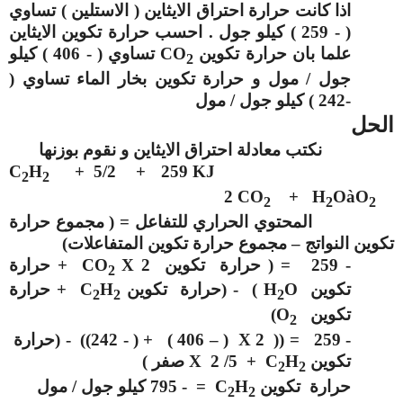
اذا كانت حرارة احتراق الايثاين ( الاستلين ) تساوي
( - 259 ) كيلو جول . احسب حرارة تكوين الايثاين
علما بان حرارة تكوين
CO
تساوي ( - 406 ) كيلو
2
جول / مول و حرارة تكوين بخار الماء تساوي (
-242 ) كيلو جول / مول
الحل
نكتب معادلة احتراق الايثاين و نقوم بوزنها
C
H
+ 5/2
+
259 KJ
2
2
2 CO
+ H
O
à
O
2
2
2
المحتوي الحراري للتفاعل = ( مجموع حرارة
تكوين النواتج – مجموع حرارة تكوين المتفاعلات)
- 259 = ( حرارة تكوين
X 2
CO
+ حرارة
2
تكوين
O
H
) - (حرارة تكوين
H
C
+ حرارة
2
2
2
تكوين
O
)
2
- 259 = ((
( 406 – ) X 2
+ ( - 242)) - (حرارة
تكوين
H
C
+ 5/ 2
X
صفر )
2
2
حرارة تكوين
H
C
= - 795 كيلو جول / مول
2
2