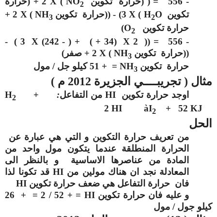
- 556 = ( (حرارة تكوين
NO
)
X
2
+ (حرارة
2
تكوين
O
( H
X
3) - ((حرارة تكوين
NH
)
X
2 +
3
2
حرارة تكوين
O
)
2
3 ) -
X
+ ( - 242)
( + 34) X 2
- 556 = ((
((حرارة تكوين
NH
)
X
2 + صفر)
3
حرارة تكوين
NH
= + 51 كيلو جل / مول
3
مثال ( تجريبــــي الجزيرة 2012 م )
اوجد حرارة تكوين
HI
من التفاعل
:
+
H
2
2 HI
à
I
+ 52 KJ
2
الحل
من تعريف حرارة التكوين و التي هي عبارة عن
الحرارة المنطلقة عندما يتكون مول واحد من
المادة من عناصرها الاساسية و بالنظر الى
المعادلة نجد ان هناك مولين من
HI
قد تكونا لذا
فان حرارة التفاعل هي ضعف حرارة تكوين
HI
و عليه فان حرارة تكوين
HI
= + 52 / 2 = + 26
كيلو جول / مول