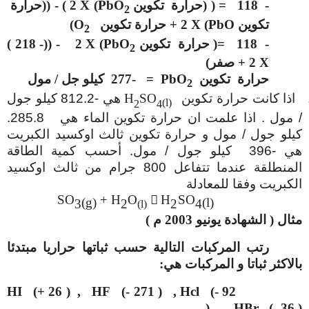
- 118 = ( (حرارة تكوين
PbO
)
X
2
) - ((حرارة
2
تكوين
PbO
)
X
2 + حرارة تكوين
O
)
2
- 118 =
)
حرارة تكوين
PbO
)
X
2
- ((- 218 )
2
X
2 + صفر)
حرارة تكوين
PbO
=
277-
كيلو جل / مول
2
اذا كانت حرارة تكوين
SO
H
هي -812.2 كيلو جول
(l)
2
4
/ مول . اذا علمت ان حرارة تكوين الماء هي 285.8.
كيلو جول / مول و حرارة تكوين ثالث اوكسيد الكبريت
هي -396 كيلو جول / مول. أحسب كمية الطاقة
المنطلقة عندما تتفاعل 800 جرام من ثالث اوكسيد
الكبريت وفقا للمعادلة
SO
+
H
O

H
SO
(g)
(l)
3
2
2
4
(l)
مثال ( الشهادة يونيو 2003 م )
رتب المركبات التالية حسب ثباتها حراريا مبتدئا
بالاكثر ثباتا و المركبات هي:
HI (+ 26 ) , HF (- 271 ) , Hcl (- 92
) , HBr (- 36 )