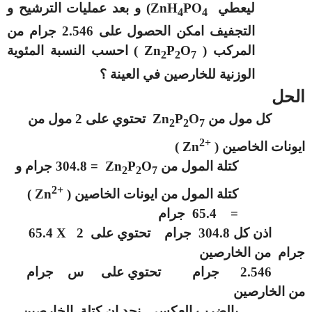
ليعطي
PO
ZnH
) و بعد عمليات الترشيح و
4
4
التجفيف امكن الحصول على 2.546 جرام من
المركب (
O
P
Zn
) احسب النسبة المئوية
2
2
7
الوزنية للخارصين في العينة ؟
الحل
كل مول من
O
P
Zn
تحتوي على 2 مول من
2
2
7
+2
ايونات الخاصين (
Zn
)
كتلة المول من
O
P
Zn
= 304.8 جرام و
2
2
7
+2
كتلة المول من ايونات الخاصين (
Zn
)
= 65.4 جرام
اذن كل 304.8 جرام تحتوي على 2
X
65.4
جرام من الخارصين
2.546 جرام تحتوي على س جرام
من الخارصين
بالضرب العكسي نجد ان كتلة الخارصين