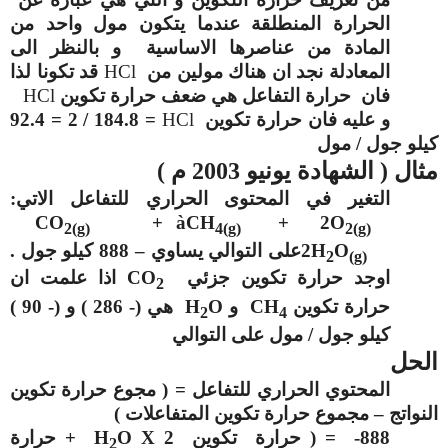
الحرارة المنطلقة عندما يتكون مول واحد من
المادة من عناصرها الاساسية و بالنظر الى
المعادلة نجد ان هناك مولين من
HCl
قد تكونا لذا
فان حرارة التفاعل هي ضعف حرارة تكوين
HCl
و عليه فان حرارة تكوين
HCl
= 184.8 / 2 = 92.4
كيلو جول / مول
مثال ( الشهادة يونيو 2003 م )
التغير في المحتوى الحراري للتفاعل الاتي:
CO
+
à
CH
+ 2O
2(g)
4(g)
2(g)
O
2H
على التوالي يساوي – 888 كيلو جول .
2
(g)
اوجد حرارة تكوين جزئي
CO
اذا علمت ان
2
حرارة تكوين
CH
و
O
H
هي (- 286 ) و (- 90 )
2
4
كيلو جول / مول على التوالي
الحل
المحتوي الحراري للتفاعل = ( مجوع حرارة تكوين
النواتج – مجموع حرارة تكوين المتفاعلات )
888- = ( حرارة تكوين
O X 2
H
+ حرارة
2