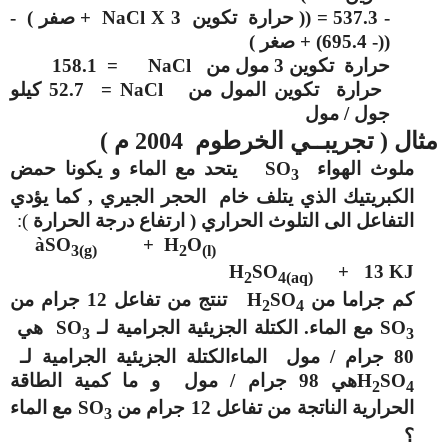
- 537.3 = (( حرارة تكوين
NaCl X 3
+ صفر ) -
((- 695.4) + صغر )
حرارة تكوين 3 مول من
NaCl
= 158.1
حرارة تكوين المول من
NaCl
= 52.7 كيلو
جول / مول
مثال ( تجريبــي الخرطوم 2004 م )
ملوث الهواء
SO
يتحد مع الماء و يكونا حمض
3
الكبريتيك الذي يتلف خام الحجر الجيري , كما يؤدي
التفاعل الى التلوث الحراري ( ارتفاع درجة الحرارة
):
à
SO
+ H
O
3(g)
2
(l)
H
SO
+ 13 KJ
2
4(aq)
كم جراما من
SO
H
تنتج من تفاعل 12 جرام من
2
4
SO
مع الماء. الكتلة الجزيئية الجرامية لـ
SO
هي
3
3
80 جرام / مول الماءالكتلة الجزيئية الجرامية لـ
SO
H
هي 98 جرام / مول و ما كمية الطاقة
2
4
الحرارية الناتجة من تفاعل 12 جرام من
SO
مع الماء
3
؟