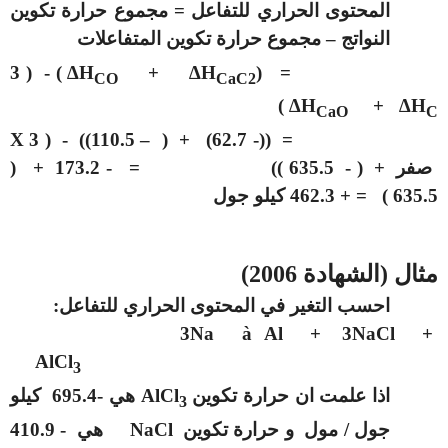
المحتوى الحراري للتفاعل = مجموع حرارة تكوين
النواتج – مجموع حرارة تكوين المتفاعلات
3
) - (
∆H
+
∆H
= (
CO
CaC2
)
∆H
+
∆H
CaO
C
X
= ((- 62.7) + ( – 110.5)) - ( 3
صفر + ( - 635.5 )) = - 173.2 + (
635.5 ) = + 462.3 كيلو جول
مثال (الشهادة 2006)
احسب التغير في المحتوى الحراري للتفاعل:
3Na
à
Al + 3NaCl
+
AlCl
3
اذا علمت ان حرارة تكوين
AlCl
هي -695.4 كيلو
3
جول / مول و حرارة تكوين
NaCl
هي - 410.9