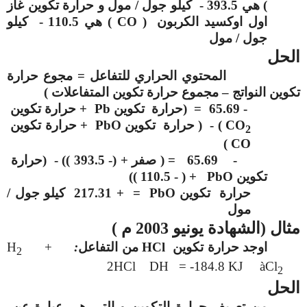
) هي 393.5 - كيلو جول / مول و حرارة تكوين غاز
اول اوكسيد الكربون (
CO
) هي 110.5 - كيلو
جول / مول
الحل
المحتوي الحراري للتفاعل = مجوع حرارة
تكوين النواتج – مجموع حرارة تكوين المتفاعلات )
- 65.69 = (حرارة تكوين
Pb
+ حرارة تكوين
CO
) - ( حرارة تكوين
PbO
+ حرارة تكوين
2
)
CO
- 65.69 = ( صفر + (- 393.5 )) - (حرارة
تكوين
PbO
+ ( - 110.5 ))
حرارة تكوين
PbO
= + 217.31 كيلو جول /
مول
مثال (الشهادة يونيو 2003 م )
اوجد حرارة تكوين
HCl
من التفاعل
:
+
H
2
2HCl DH = -184.8 KJ
à
Cl
2
الحل
من تعريف حرارة التكوين و التي هي عبارة عن