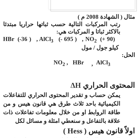
مثال ( الشهادة 2008 م )
رتب المركبات التالية حسب ثباتها حراريا مبتدئا
بالاكثر ثباتا و المركبات هي:
HBr (-36 ) , AlCl
(- 695 ) , NO
(+ 90)
3
2
كيلو جول / مول
الحل:
NO
,
HBr
AlCl
,
2
3
المحتوى الحراري
ΔH
يمكن حساب و تقدير المحتوى الحراري للتفاعلات
الكيميائية باحد ثلاث طرق هي قانون هيس و من
طاقة الروابط او من خلال معلومات تفاعلات ذات
علاقة بالتفاعل و سنعطي امثلة و مسائل لكل
اولاً قانون هيس (
Hess
)