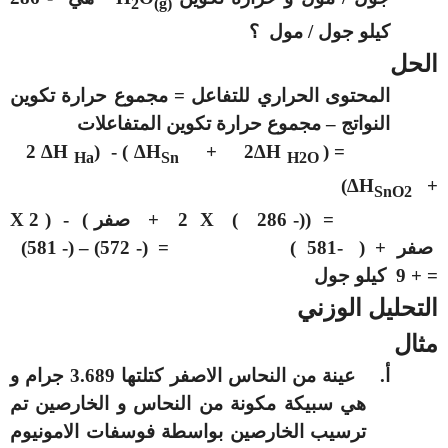
2
(g)
كيلو جول / مول ؟
الحل
المحتوى الحراري للتفاعل = مجموع حرارة تكوين
النواتج – مجموع حرارة تكوين المتفاعلات
2 ∆H
) - (
∆H
+
2∆H
= (
Ha
Sn
H2O
)
∆H
+
SnO2
= ((- 286 )
X
2 + صفر ) - ( 2
X
صفر + ( -581 ) = (- 572) – (- 581)
= + 9 كيلو جول
التحليل الوزني
مثال
أ‌.
عينة من النحاس الاصفر كتلتها 3.689 جرام و
هي سبيكة مكونة من النحاس و الخارصين تم
ترسيب الخارصين بواسطة فوسفات الامونيوم