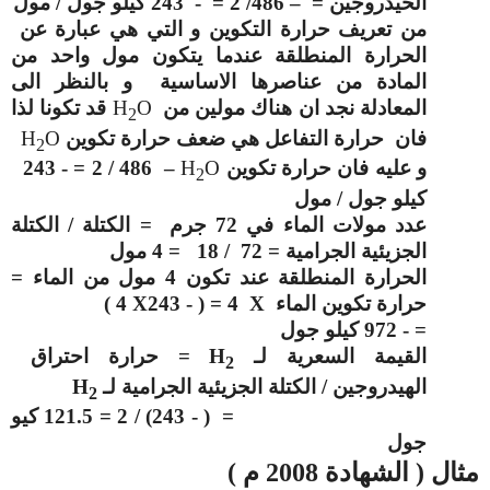
الخيدروجين = – 486/ 2 = - 243 كيلو جول / مول
من تعريف حرارة التكوين و التي هي عبارة عن
الحرارة المنطلقة عندما يتكون مول واحد من
المادة من عناصرها الاساسية و بالنظر الى
المعادلة نجد ان هناك مولين من
O
H
قد تكونا لذا
2
فان حرارة التفاعل هي ضعف حرارة تكوين
O
H
2
و عليه فان حرارة تكوين
O
H
– 486
/ 2 = - 243
2
كيلو جول / مول
عدد مولات الماء في 72 جرم = الكتلة / الكتلة
الجزيئية الجرامية = 72 / 18 = 4 مول
الحرارة المنطلقة عند تكون 4 مول من الماء =
حرارة تكوين الماء
X
4 = ( - 243
X
4 )
= - 972 كيلو جول
القيمة السعرية لـ
H
= حرارة احتراق
2
الهيدروجين / الكتلة الجزيئية الجرامية لـ
H
2
= ( - 243) / 2 = 121.5 كيو
جول
مثال ( الشهادة 2008 م )