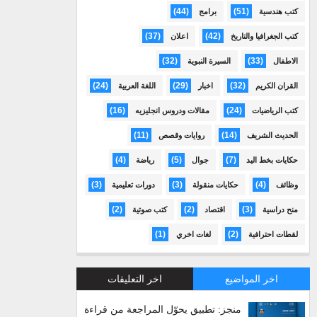
(44)
(51)
كتب هندسية
برامج
(37)
(42)
كتب الجغرافيا والتاريخ
اعلان
(32)
(33)
الاطفال
السيرة النبوية
(24)
(29)
(32)
القران الكريم
اخبار
اللغة العربية
(16)
(24)
كتب الرياضيات
مقالات ودروس انجليزيه
(11)
(14)
الحديث الشريف
روايات وقصص
(4)
(5)
(7)
حكايات بخط اليد
جوال
رياضة
(3)
(3)
(4)
وظائف
حكايات منقولة
دورات تعليمية
(2)
(2)
(3)
منح دراسية
اقتصاد
كتب صوتية
(1)
(2)
لقطات احترافية
لغات اخري
اخر المواضيع
اخر التعليقات
منجز: تطبيق يحوّل المراجعة من قراءة