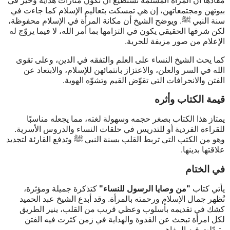
مفادها أن المرأة المسلمة تستطيع أن تكون منارات هداية وخير في
بيوتهن ومجتمعاتهن، إن هي تمسكت بتعاليم الإسلام كما جاءت في
سنة النبي ﷺ. ويوضح الشيخ أن مكانة المرأة في الإسلام محفوظة،
لكن شرفها الحقيقي يكون في التزامها بما أمر الله، لا فيما يروّج له
الإعلام من صور مزيفة للحرية.
كما يحث الشيخ النساء على العلم والتفقه في الدين، وعلى تقوى
الله في السر والعلن، والاعتزاز بانتمائهن للإسلام، والابتعاد عن
الفتن والانحرافات التي تقوّض القيم وتشوّه الهوية.
قيمة الكتاب وأثره
يمتاز هذا الكتاب بصغر حجمه وسهولة لغته، مما يجعله مناسبًا
للقراءة الفردية أو للتدريس في حلقات النساء والدروس الأسرية.
وهو من الكتب التي تربط القلب بسنة النبي ﷺ وتدفع القارئة لتجديد
علاقتها بدينها.
في الختام
يأتي كتاب
"من وصايا الرسول للنساء"
كتذكرة جميلة ومؤثرة،
تُظهر جمال الإسلام ورحمته بالمرأة. وقد أبدع الشيخ عبد الحميد
كشك في تقديمه بأسلوب وعظي قريب من القلب، ينير الطريق
لكل امرأة تبحث عن القدوة والهداية في زمن كثرت فيه الفتن
وتبدّلت فيه المفاهيم.