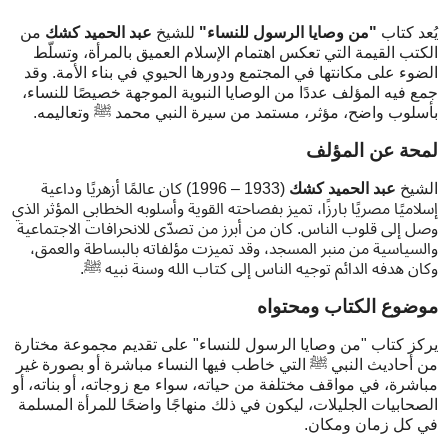
يُعد كتاب
"من وصايا الرسول للنساء"
للشيخ
عبد الحميد كشك
من
الكتب القيمة التي تعكس اهتمام الإسلام العميق بالمرأة، وتسلّط
الضوء على مكانتها في المجتمع ودورها الحيوي في بناء الأمة. وقد
جمع فيه المؤلف عددًا من الوصايا النبوية الموجهة خصيصًا للنساء،
بأسلوب واضح، مؤثر، مستمد من سيرة النبي محمد ﷺ وتعاليمه.
لمحة عن المؤلف
الشيخ
عبد الحميد كشك
(1933 – 1996) كان عالمًا أزهريًا وداعية
إسلاميًا مصريًا بارزًا، تميز بفصاحته القوية وأسلوبه الخطابي المؤثر الذي
وصل إلى قلوب الناس. كان من أبرز من تصدّى للانحرافات الاجتماعية
والسياسية من منبر المسجد، وقد تميزت مؤلفاته بالبساطة والعمق،
وكان هدفه الدائم توجيه الناس إلى كتاب الله وسنة نبيه ﷺ.
موضوع الكتاب ومحتواه
يركز كتاب "من وصايا الرسول للنساء" على تقديم مجموعة مختارة
من أحاديث النبي ﷺ التي خاطب فيها النساء مباشرة أو بصورة غير
مباشرة، في مواقف مختلفة من حياته، سواء مع زوجاته، أو بناته، أو
الصحابيات الجليلات، ليكون في ذلك منهاجًا واضحًا للمرأة المسلمة
في كل زمان ومكان.