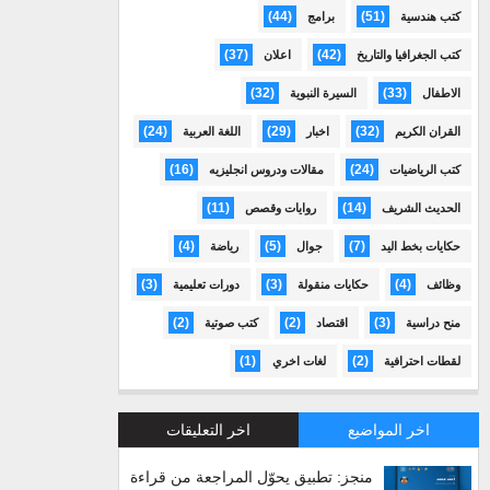
(44)
(51)
كتب هندسية
برامج
(37)
(42)
كتب الجغرافيا والتاريخ
اعلان
(32)
(33)
الاطفال
السيرة النبوية
(24)
(29)
(32)
القران الكريم
اخبار
اللغة العربية
(16)
(24)
كتب الرياضيات
مقالات ودروس انجليزيه
(11)
(14)
الحديث الشريف
روايات وقصص
(4)
(5)
(7)
حكايات بخط اليد
جوال
رياضة
(3)
(3)
(4)
وظائف
حكايات منقولة
دورات تعليمية
(2)
(2)
(3)
منح دراسية
اقتصاد
كتب صوتية
(1)
(2)
لقطات احترافية
لغات اخري
اخر المواضيع
اخر التعليقات
منجز: تطبيق يحوّل المراجعة من قراءة