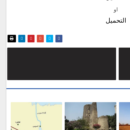
او
التحميل