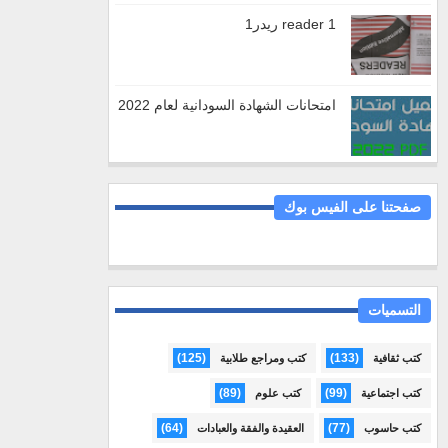
reader 1 ريدر1
امتحانات الشهادة السودانية لعام 2022
صفحتنا على الفيس بوك
التسميات
(125)
(133)
كتب ثقافية
كتب ومراجع طلابية
(89)
(99)
كتب اجتماعية
كتب علوم
(64)
(77)
كتب حاسوب
العقيدة والفقة والعبادات