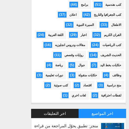
(44)
(51)
كتب هندسية
برامج
(37)
(42)
كتب الجغرافيا والتاريخ
اعلان
(32)
(33)
الاطفال
السيرة النبوية
(24)
(29)
(32)
القران الكريم
اخبار
اللغة العربية
(16)
(24)
كتب الرياضيات
مقالات ودروس انجليزيه
(11)
(14)
الحديث الشريف
روايات وقصص
(4)
(5)
(7)
حكايات بخط اليد
جوال
رياضة
(3)
(3)
(4)
وظائف
حكايات منقولة
دورات تعليمية
(2)
(2)
(3)
منح دراسية
اقتصاد
كتب صوتية
(1)
(2)
لقطات احترافية
لغات اخري
اخر المواضيع
اخر التعليقات
منجز: تطبيق يحوّل المراجعة من قراءة