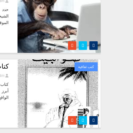
tim
حدد ج
الموقع
كتا
كتب ثقافية
tim
كتاب 
أبرز 
الواقع