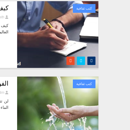
كيف
كتب ثقافية
ath
كيف ت
العال
الفو
كتب ثقافية
tim
لن تت
الماء