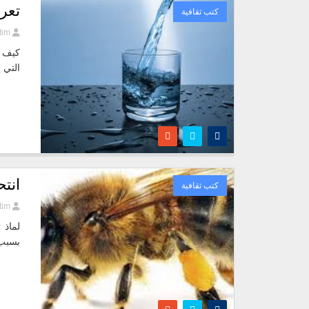
تعر
كتب ثقافية
tim
كيف ت
التي 
انتح
كتب ثقافية
tim
لماذ 
بسبب 