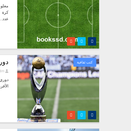
معلوم
كرة ا
عدد...
دور
كتب ثقافية
tim
دوري 
الأفر