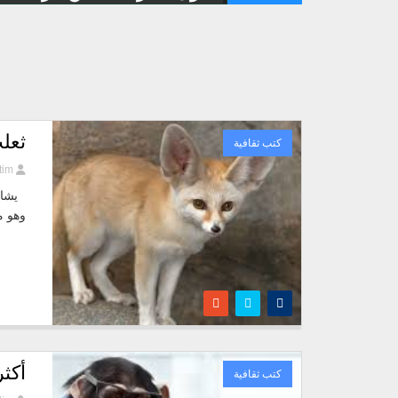
ثعل
كتب ثقافية
tim
يشار 
وهو م
أكثر 10 حيوانات ذكاء على 
كتب ثقافية