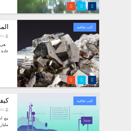
الم
كتب ثقافية
tim
هي ال
عادة 
كيف
كتب ثقافية
tim
مليار في عام 2014 ، أصبح