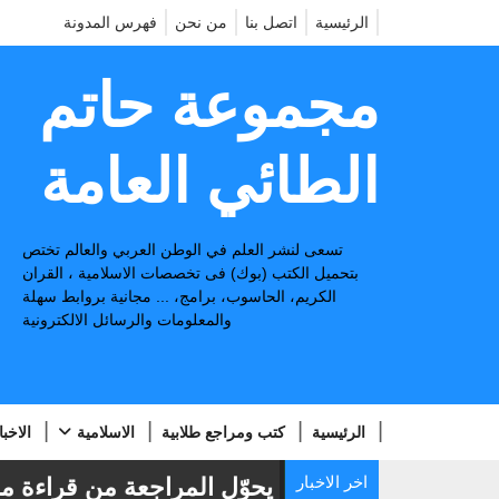
الرئيسية
اتصل بنا
من نحن
فهرس المدونة
مجموعة حاتم
الطائي العامة
تسعى لنشر العلم في الوطن العربي والعالم تختص
بتحميل الكتب (بوك) فى تخصصات الاسلامية ، القران
الكريم، الحاسوب، برامج، ... مجانية بروابط سهلة
والمعلومات والرسائل الالكترونية
الرئيسية
كتب ومراجع طلابية
الاسلامية
الاخبا
اخر الاخبار
منجز: تطبيق يحوّل المراجعة من قراءة مملة إل