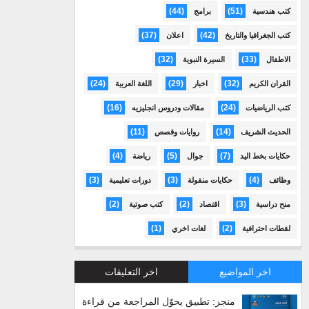
(44)
(51)
كتب هندسية
برامج
(37)
(42)
كتب الجغرافيا والتاريخ
اعلان
(32)
(33)
الاطفال
السيرة النبوية
(24)
(29)
(32)
القران الكريم
اخبار
اللغة العربية
(16)
(24)
كتب الرياضيات
مقالات ودروس انجليزيه
(11)
(14)
الحديث الشريف
روايات وقصص
(4)
(5)
(7)
حكايات بخط اليد
جوال
رياضة
(3)
(3)
(4)
وظائف
حكايات منقولة
دورات تعليمية
(2)
(2)
(3)
منح دراسية
اقتصاد
كتب صوتية
(1)
(2)
لقطات احترافية
لغات اخري
اخر المواضيع
اخر التعليقات
منجز: تطبيق يحوّل المراجعة من قراءة